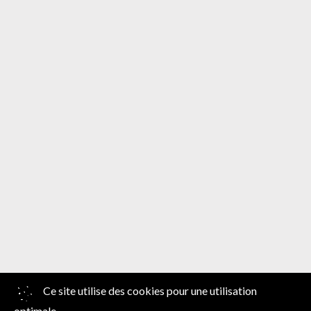
Ce site utilise des cookies pour une utilisation
Disclaimer |
Website by Artex
optimale.