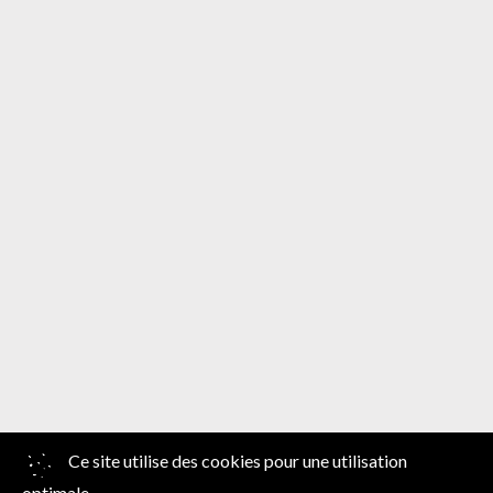
Ce site utilise des cookies pour une utilisation
Disclaimer |
Website by Artex
optimale.